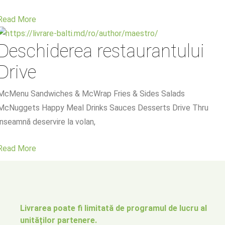
Read More
Deschiderea restaurantului
Drive
McMenu Sandwiches & McWrap Fries & Sides Salads
McNuggets Happy Meal Drinks Sauces Desserts Drive Thru
înseamnă deservire la volan,
Read More
Livrarea poate fi limitată de programul de lucru al
unităților partenere.