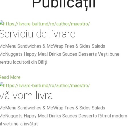
Publicații
Serviciu de livrare
McMenu Sandwiches & McWrap Fries & Sides Salads
McNuggets Happy Meal Drinks Sauces Desserts Vești bune
pentru locuitorii din Bălți
Read More
Vă vom livra
McMenu Sandwiches & McWrap Fries & Sides Salads
McNuggets Happy Meal Drinks Sauces Desserts Ritmul modern
al vieții ne-a învățat