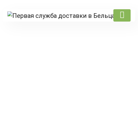
Products
Prima pagină
/
Oliva
/
Pizza
/ Cartofi in cuptor