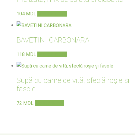
104
MDL
Adaugă în coș
BAVETINI CARBONARA
118
MDL
Adaugă în coș
Supă cu carne de vită, sfeclă roşie şi
fasole
72
MDL
Adaugă în coș