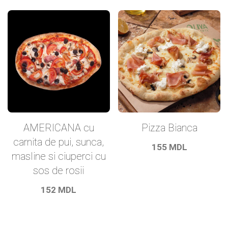
AMERICANA cu
Pizza Bianca
carnita de pui, sunca,
155
MDL
masline si ciuperci cu
sos de rosii
152
MDL