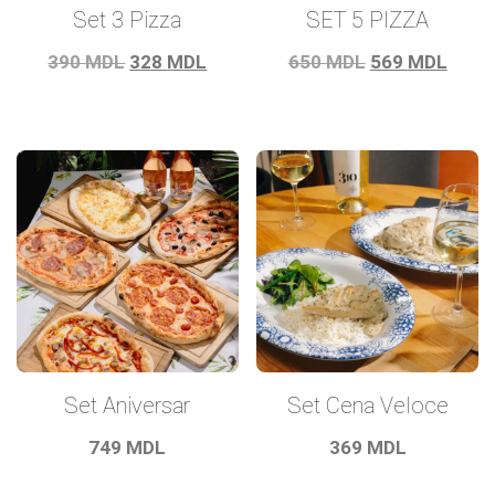
Set 3 Pizza
SET 5 PIZZA
Prețul
Prețul
Prețul
Prețu
390
MDL
328
MDL
650
MDL
569
MDL
inițial
curent
inițial
cure
a
este:
a
este:
fost:
328 MDL.
fost:
569 
390 MDL.
650 MDL.
Set Aniversar
Set Cena Veloce
749
MDL
369
MDL