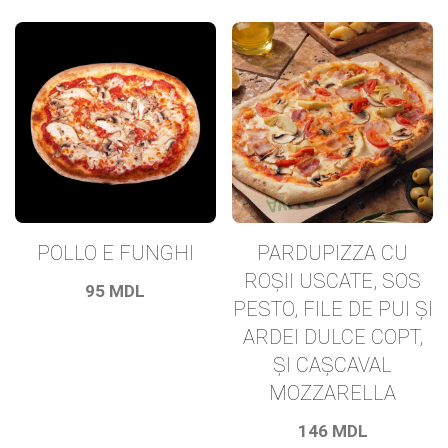
POLLO E FUNGHI
PARDUPIZZA CU
ROȘII USCATE, SOS
95
MDL
PESTO, FILE DE PUI ȘI
ARDEI DULCE COPT,
ȘI CAȘCAVAL
MOZZARELLA
146
MDL