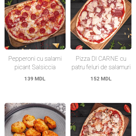
Pepperoni cu salami
Pizza DI CARNE cu
picant Salsiccia
patru feluri de salamuri
139
MDL
152
MDL