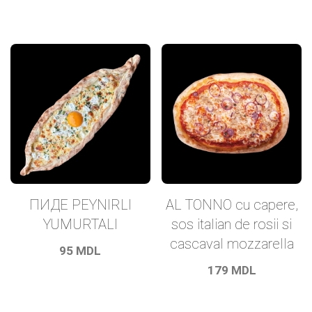
ПИДЕ PEYNIRLI
AL TONNO cu capere,
YUMURTALI
sos italian de rosii si
cascaval mozzarella
95
MDL
179
MDL