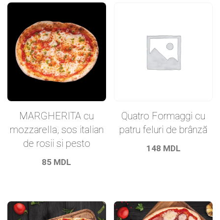
MARGHERITA cu
Quatro Formaggi cu
mozzarella, sos italian
patru feluri de brânză
de rosii si pesto
148
MDL
85
MDL