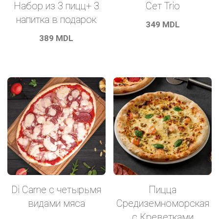
Набор из 3 пицц+ 3
Ceт Trio
напитка в подарок
349
MDL
389
MDL
Пицца
Di Carne с четырьмя
Средиземноморская
видами мяса
с Креветками