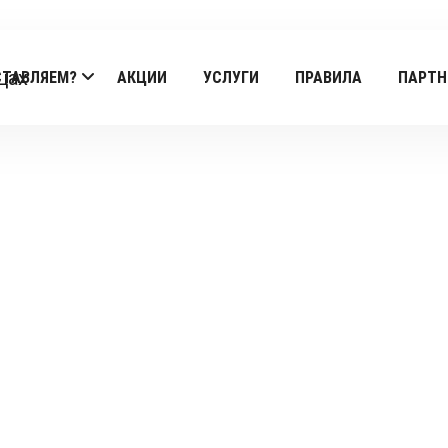
СТАВЛЯЕМ?
АКЦИИ
УСЛУГИ
ПРАВИЛА
ПАРТН
Products
Главная
/
Oliva
/
Пицца oliva
/ PIZZA PANCETTA