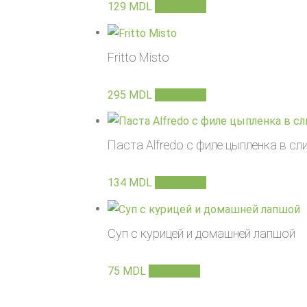
129
MDL
В корзину
Fritto Misto
295
MDL
В корзину
Паста Alfredo с филе цыпленка в с
134
MDL
В корзину
Суп с курицей и домашней лапшой
75
MDL
В корзину