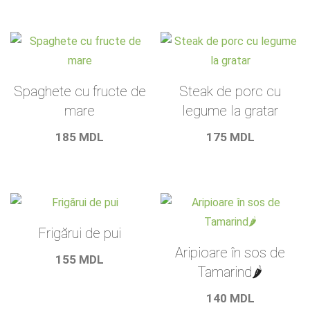
Spaghete cu fructe de
Steak de porc cu
mare
legume la gratar
185
MDL
175
MDL
Frigărui de pui
Aripioare în sos de
155
MDL
Tamarind🌶️
140
MDL