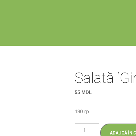
Salată ‘Gi
55
MDL
180 гр.
Cantitate
ADAUGĂ ÎN 
Salată