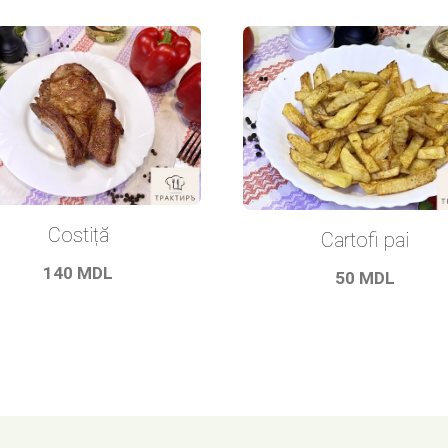
Costiță
Cartofi pai
140
MDL
50
MDL