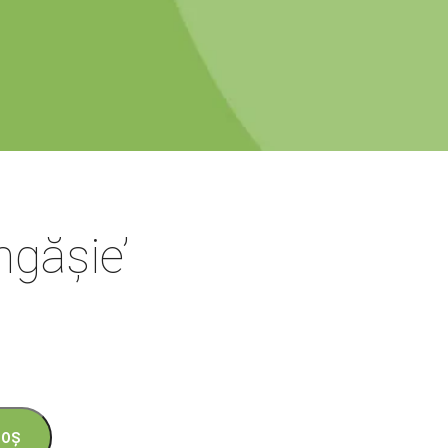
ngășie’
COȘ