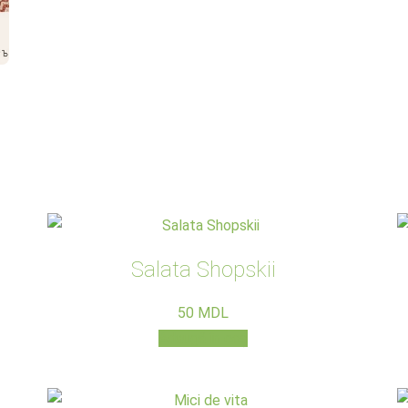
Salata Shopskii
50
MDL
Adaugă în coș