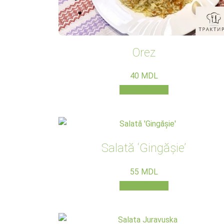
Orez
40
MDL
Adaugă în coș
Salată ‘Gingășie’
55
MDL
Adaugă în coș