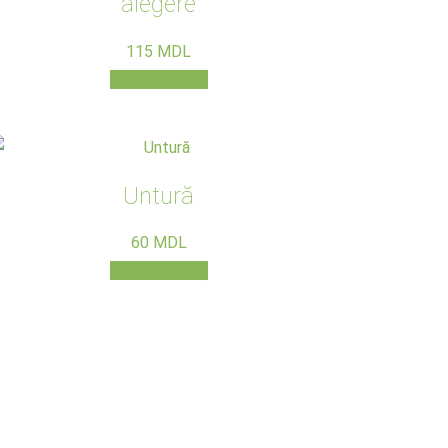
alegere
115
MDL
Adaugă în coș
Untură
60
MDL
Adaugă în coș