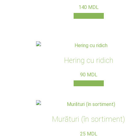
140
MDL
Adaugă în coș
Hering cu ridich
90
MDL
Adaugă în coș
Murături (în sortiment)
25
MDL