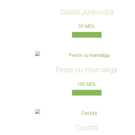
Salata Juravuska
55
MDL
Adaugă în coș
Peste cu mamaliga
190
MDL
Adaugă în coș
Costiță