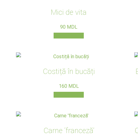
Mici de vita
90
MDL
Adaugă în coș
Costiță în bucăți
160
MDL
Adaugă în coș
Carne ‘franceză’
C