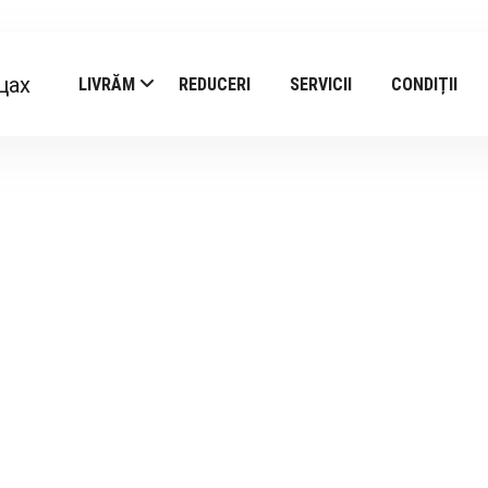
LIVRĂM
REDUCERI
SERVICII
CONDIȚII
Products
Prima pagină
/ Traktir