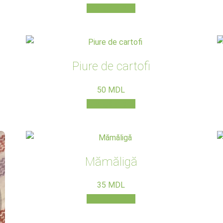
Adaugă în coș
Piure de cartofi
50
MDL
Adaugă în coș
Mămăligă
35
MDL
Adaugă în coș