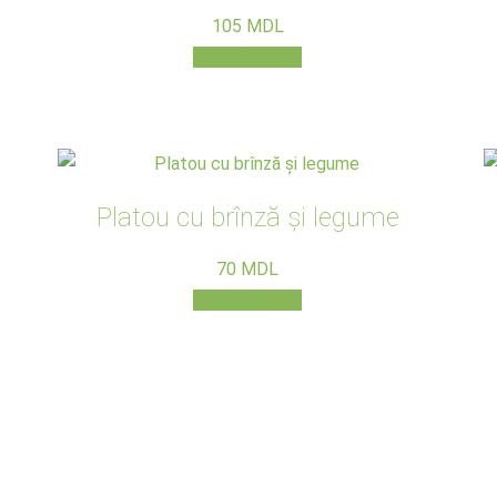
105
MDL
Adaugă în coș
Platou cu brînză și legume
70
MDL
Adaugă în coș