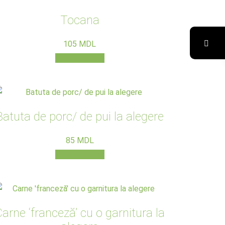
Tocana
105
MDL
Adaugă în coș
Batuta de porc/ de pui la alegere
85
MDL
Adaugă în coș
arne ‘franceză’ cu o garnitura la