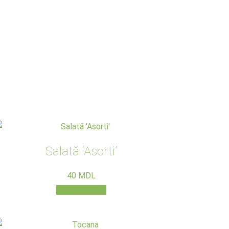
Salată ‘Asorti’
40
MDL
Adaugă în coș