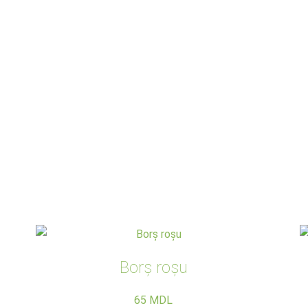
Borș roșu
65
MDL