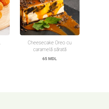
L
Cheesecake Oreo cu
caramelă sărată
65
MDL