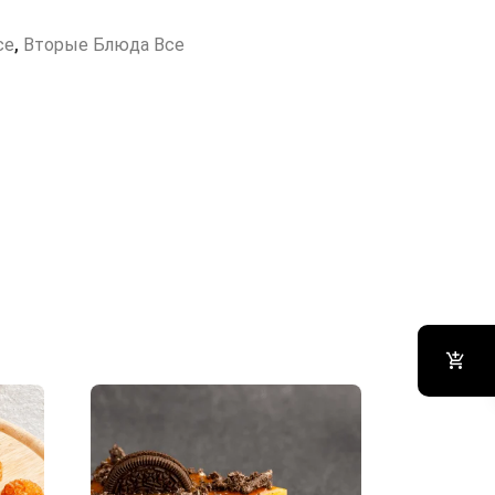
се
,
Вторые Блюда Все