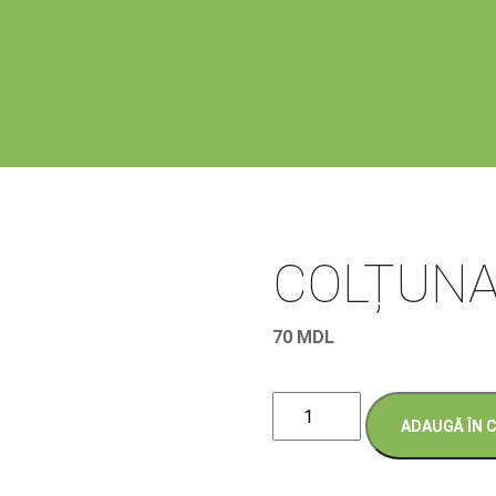
COLȚUNA
70
MDL
Cantitate
ADAUGĂ ÎN 
COLȚUNAȘI
CU