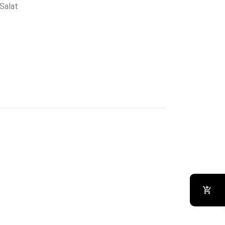
Salat
е