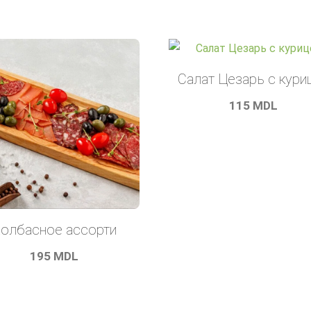
Салат Цезарь с кури
115
MDL
олбасное ассорти
195
MDL