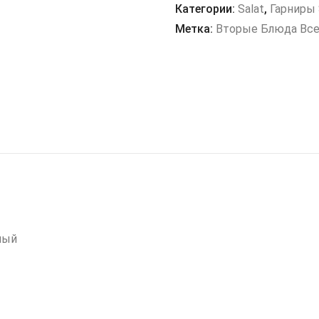
с
Категории:
Salat
,
Гарниры 
картофелем
Метка:
Вторые Блюда Вс
ный