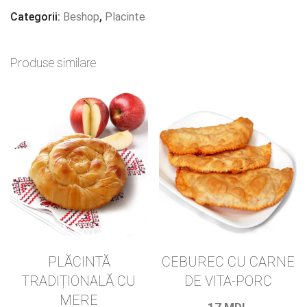
CU
Categorii:
Beshop
,
Placinte
BRÂNZĂ
Produse similare
PLĂCINTĂ
CEBUREC CU CARNE
TRADIȚIONALĂ CU
DE VITA-PORC
MERE
17
MDL