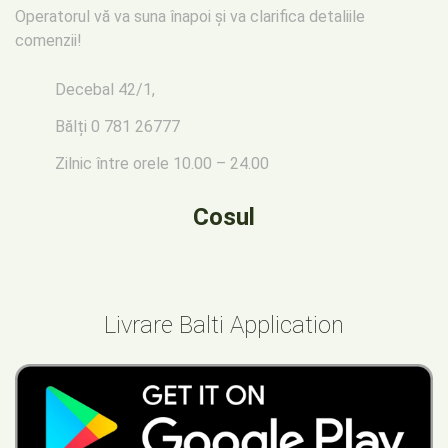
Operatorul vă va suna înapoi
și va clarifica detaliile
comenzii!
Decebal 42/1,
Bălți
0 781 26777
Zilnic între orele 10.00 – 24.00
Cosul
Livrare Balti Application