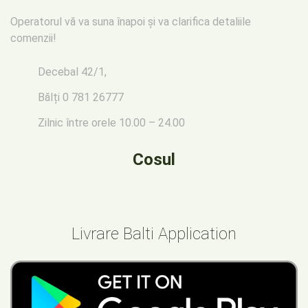
Operatorul vă va suna înapoi
și va clarifica detaliile
comenzii!
Decebal 42/1,
Bălți
0 781 26777
Zilnic între orele 10.00 – 24.00
Cosul
Livrare Balti Application