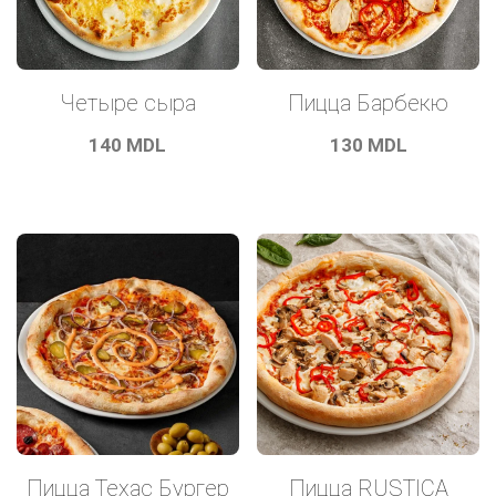
Четыре сыра
Пицца Барбекю
140
MDL
130
MDL
Пицца Техас Бургер
Пицца RUSTICA