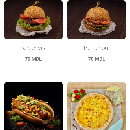
Burger vita
Burger pui
70
MDL
70
MDL