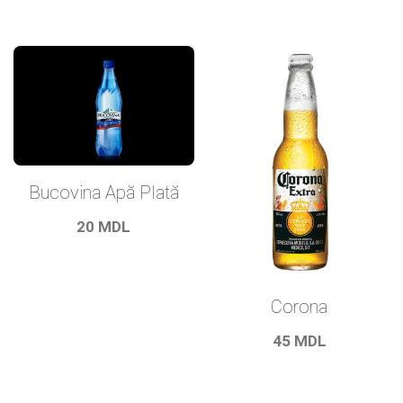
Bucovina Apă Plată
20
MDL
Corona
45
MDL