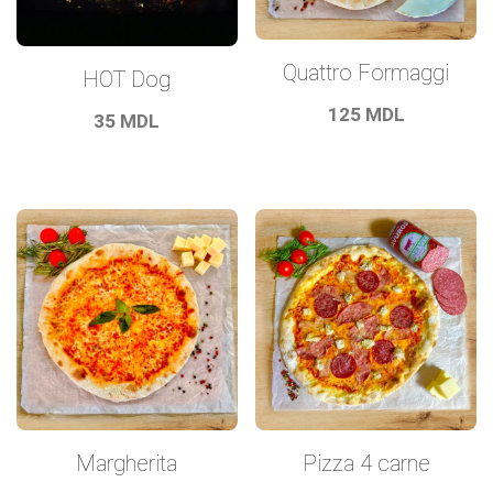
Quattro Formaggi
HOT Dog
125
MDL
35
MDL
Margherita
Pizza 4 carne