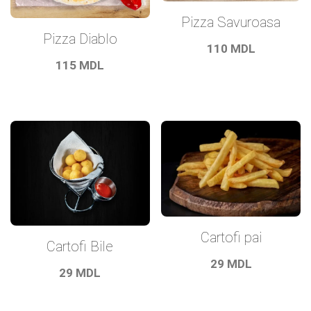
Pizza Savuroasa
Pizza Diablo
110
MDL
115
MDL
Cartofi pai
Cartofi Bile
29
MDL
29
MDL