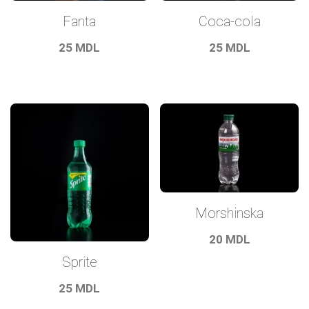
Fanta
Coca-cola
25
MDL
25
MDL
Morshinska
20
MDL
Sprite
25
MDL