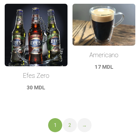
Americano
17
MDL
Efes Zero
30
MDL
1
2
→