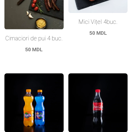
Mici Vițel 4buc.
50
MDL
Cirnaciori de pui 4 buc.
50
MDL