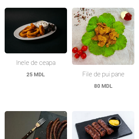
Inele de ceapa
File de pui pane
25
MDL
80
MDL