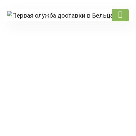
Products
Главная
/
Lidervit
/
к пиву
/ Inele de ceapa