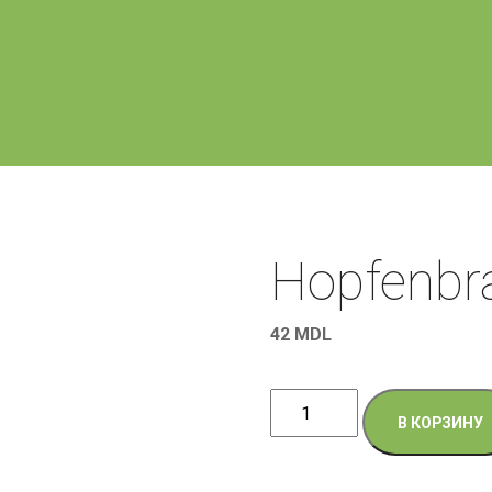
Hopfenbra
42
MDL
Количество
В КОРЗИНУ
товара
Hopfenbrau