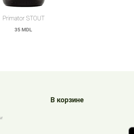
Primator STOUT
35
MDL
В корзине
ом