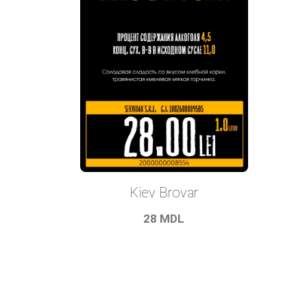
Kiev Brovar
28
MDL