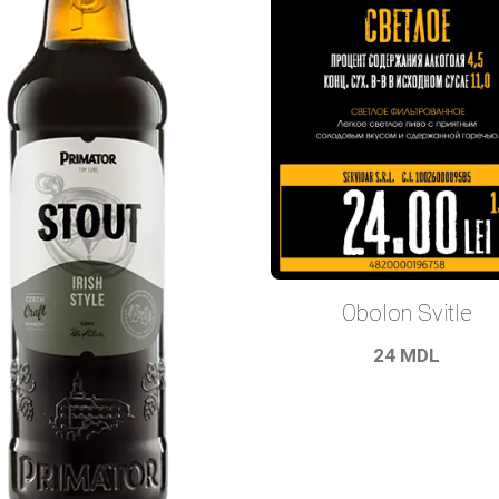
Obolon Svitle
24
MDL