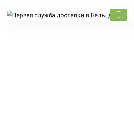
Products
Главная
/
Amoresushi
/ Гриль с курицей