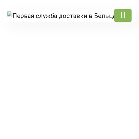
Products
Главная
/
Amoresushi
/ Сет из трех