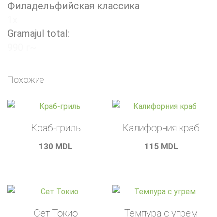
Филадельфийская классика
1x
Gramajul total:
990 г~
Похожие
Краб-гриль
Калифорния краб
130
MDL
115
MDL
Сет Токио
Темпура с угрем