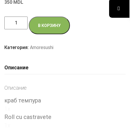
350
MDL
Количество
В КОРЗИНУ
товара
Сет
из
Категория:
Amoresushi
трех
Описание
Описание
краб темпура
1x
Roll cu castravete
1x