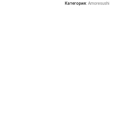
с
Категория:
Amoresushi
угрем