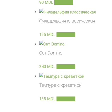
90
MDL
В корзину
Филадельфия классическая
125
MDL
В корзину
Сет Domino
240
MDL
В корзину
Темпура с креветкой
135
MDL
В корзину