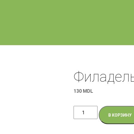
Филадель
130
MDL
Количество
В КОРЗИНУ
товара
Филадельфия