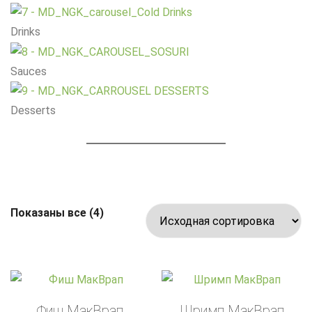
Drinks
Sauces
Desserts
Показаны все (4)
Фиш МакВрап
Шримп МакВрап