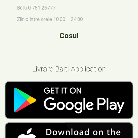
Bălți
0 781 26777
Zilnic între orele 10.00 – 24.00
Cosul
Livrare Balti Application