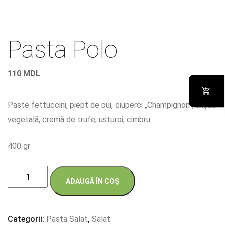
Pasta Polo
110
MDL
Paste fettuccini, piept de pui, ciuperci „Champignon”, frișcă
vegetală, cremă de trufe, usturoi, cimbru
400 gr
Cantitate
ADAUGĂ ÎN COȘ
Pasta
Polo
Categorii:
Pasta Salat
,
Salat