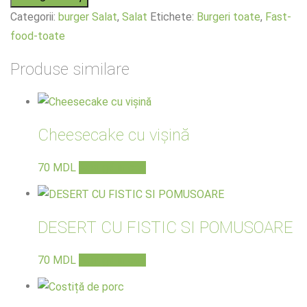
Categorii:
burger Salat
,
Salat
Etichete:
Burgeri toate
,
Fast-
food-toate
Produse similare
Cheesecake cu vișină
70
MDL
Adaugă în coș
DESERT CU FISTIC SI POMUSOARE
70
MDL
Adaugă în coș