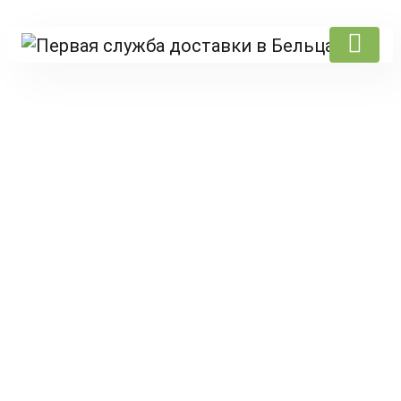
Products
Prima pagină
/
Salat
/
burger Salat
/ Burger cu carne de pui cu
cola 0,25