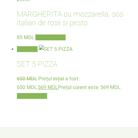
MARGHERITA cu mozzarella, sos
italian de rosii si pesto
85
MDL
Adaugă în coș
Reduceri!
SET 5 PIZZA
650
MDL
Prețul inițial a fost:
650 MDL.
569
MDL
Prețul curent este: 569 MDL.
Adaugă în coș