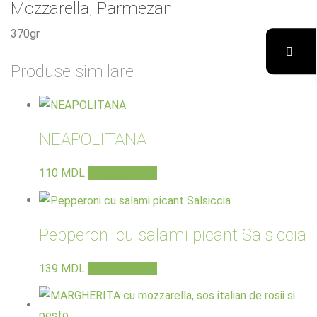
Mozzarella, Parmezan
370gr
Produse similare
NEAPOLITANA
110
MDL
Adaugă în coș
Pepperoni cu salami picant Salsiccia
139
MDL
Adaugă în coș