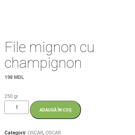
File mignon cu
champignon
198
MDL
250 gr.
Cantitate
ADAUGĂ ÎN COȘ
File
mignon
cu
Categorii:
OSCAR
,
OSCAR