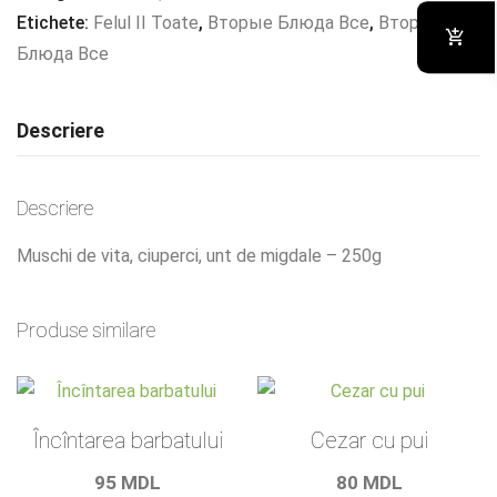
champignon
Etichete:
Felul II Toate
,
Вторые Блюда Все
,
Вторые
Блюда Все
Descriere
Descriere
Muschi de vita, ciuperci, unt de migdale – 250g
Produse similare
Încîntarea barbatului
Cezar cu pui
95
MDL
80
MDL