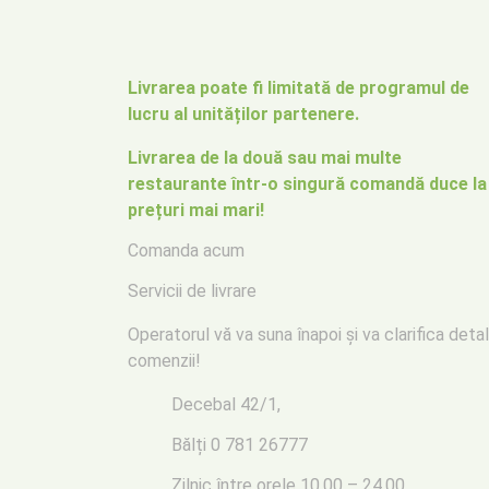
Livrarea poate fi limitată de programul de
lucru al unităților partenere.
Livrarea de la două sau mai multe
restaurante într-o singură comandă duce la
prețuri mai mari!
Comanda acum
Servicii de livrare
Operatorul vă va suna înapoi
și va clarifica detal
comenzii!
Decebal 42/1,
Bălți
0 781 26777
Zilnic între orele 10.00 – 24.00