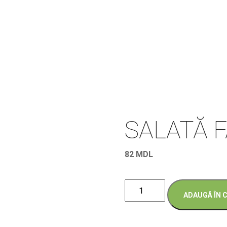
SALATĂ 
82
MDL
Cantitate
ADAUGĂ ÎN 
SALATĂ
FATTOUSH