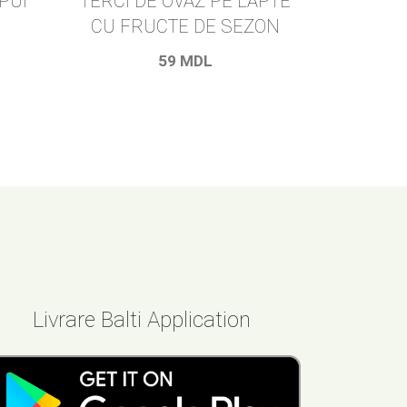
PUI
TERCI DE OVĂZ PE LAPTE
CU FRUCTE DE SEZON
59
MDL
Livrare Balti Application