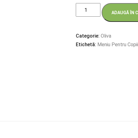
Cantitate
ADAUGĂ ÎN 
MINI-
PIZZA
CU
Categorie:
Oliva
ȘUNCĂ,
Etichetă:
Meniu Pentru Copi
MĂSLINE
ȘI
ARDEI
DULCE