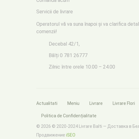
Comanda acum
Servicii de livrare
Operatorul vă va suna înapoi
și va clarifica detal
comenzii!
Decebal 42/1,
Bălți
0 781 26777
Zilnic între orele 10.00 – 24.00
Actualitati
Meniu
Livrare
Livrare Flori
Politica de Confidențialitate
© 2026 © 2020-2024 Livrare Balti — Доставка в Б
Продвижение
iSEO