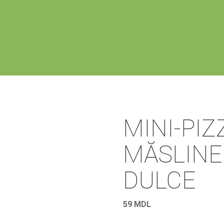
MINI-PIZ
MĂSLINE 
DULCE
59
MDL