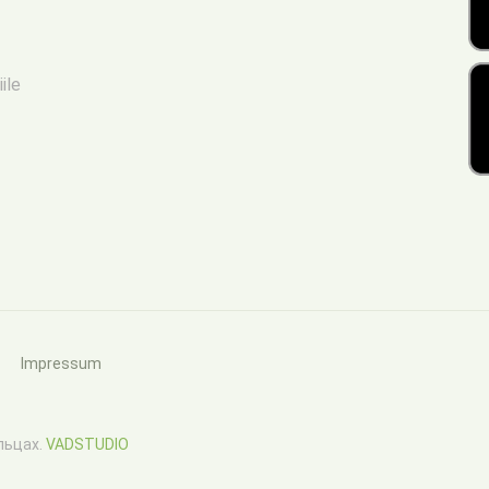
iile
Impressum
ельцах.
VADSTUDIO