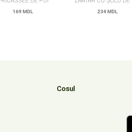
FRICASSEE DE PUI
ZAATAR CU ȘOLD DE 
169
MDL
234
MDL
Cosul