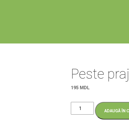
Peste pra
195
MDL
Cantitate
ADAUGĂ ÎN 
Peste
prajit