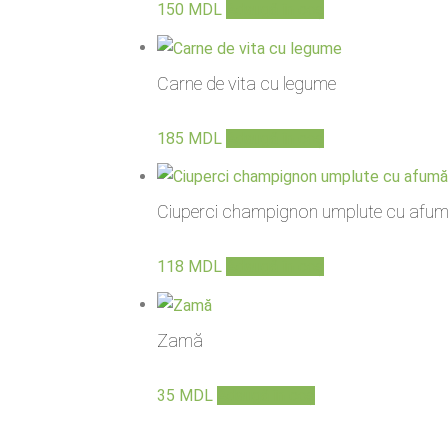
150
MDL
Adaugă în coș
Carne de vita cu legume
185
MDL
Adaugă în coș
Ciuperci champignon umplute cu afum
118
MDL
Adaugă în coș
Zamă
35
MDL
Adaugă în coș