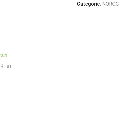
cu
Categorie:
NOROC
mamaliga
ături