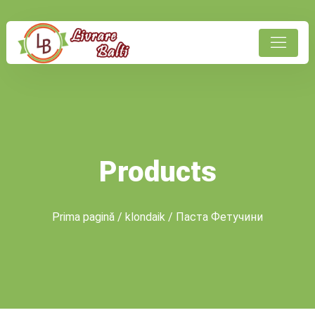
Products
Prima pagină
/
klondaik
/ Паста Фетучини