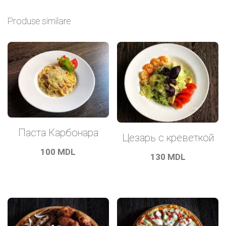
Produse similare
Паста Карбонара
Цезарь с креветкой
100
MDL
130
MDL