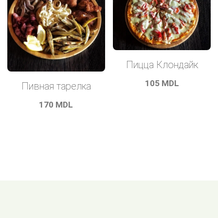
Пицца Клондайк
105
MDL
Пивная тарелка
170
MDL