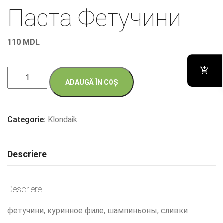
Паста Фетучини
110
MDL
Cantitate
ADAUGĂ ÎN COȘ
Паста
Фетучини
Categorie:
Klondaik
Descriere
Descriere
фетучини, куринное филе, шампиньоны, сливки