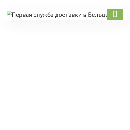
Products
Prima pagină
/
iubeste.md
/ Buchetul cu bere