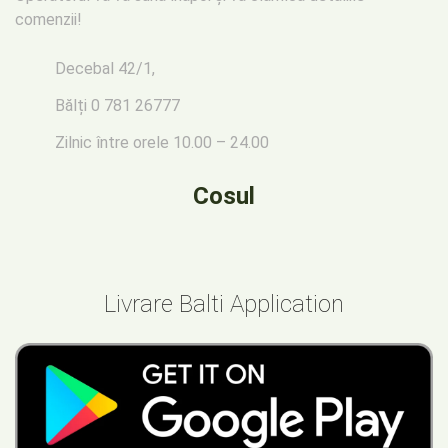
comenzii!
Decebal 42/1,
Bălți
0 781 26777
Zilnic între orele 10.00 – 24.00
Cosul
Livrare Balti Application