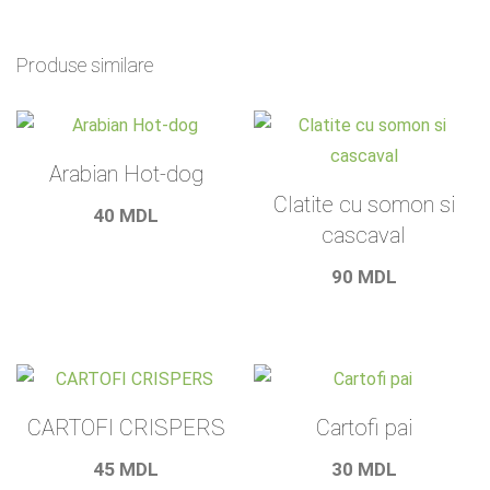
doua
crenvusti
Produse similare
Arabian Hot-dog
Clatite cu somon si
40
MDL
cascaval
90
MDL
CARTOFI CRISPERS
Cartofi pai
45
MDL
30
MDL