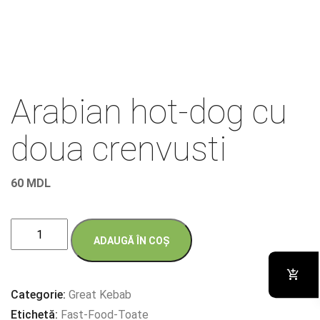
Arabian hot-dog cu
doua crenvusti
60
MDL
Cantitate
ADAUGĂ ÎN COȘ
Arabian
hot-
dog
Categorie:
Great Kebab
cu
Etichetă:
Fast-Food-Toate