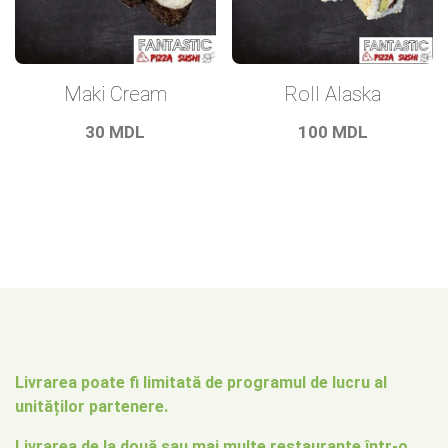
Maki Cream
Roll Alaska
30
MDL
100
MDL
Livrarea poate fi limitată de programul de lucru al
unităților partenere.
Livrarea de la două sau mai multe restaurante într-o