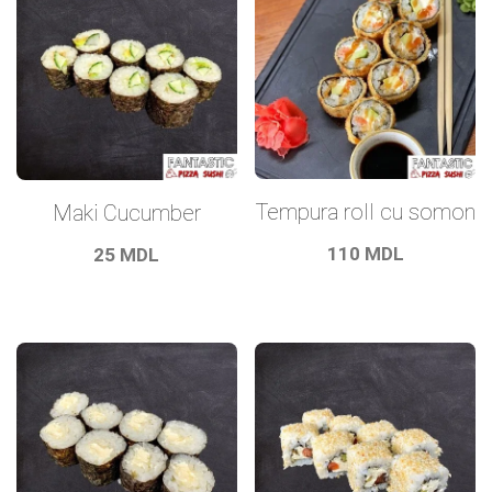
Tempura roll cu somon
Maki Cucumber
110
MDL
25
MDL