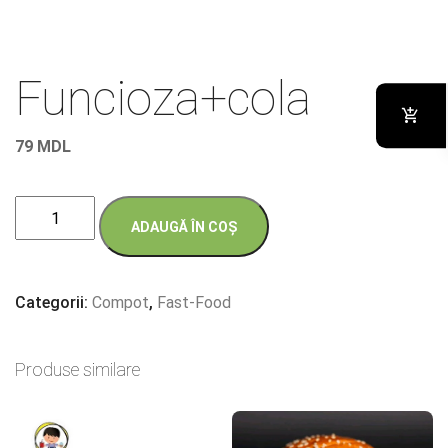
Funcioza+cola
79
MDL
Cantitate
ADAUGĂ ÎN COȘ
Funcioza+cola
Categorii:
Compot
,
Fast-Food
Produse similare