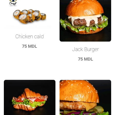
Chicken cald
75
MDL
Jack Burger
75
MDL