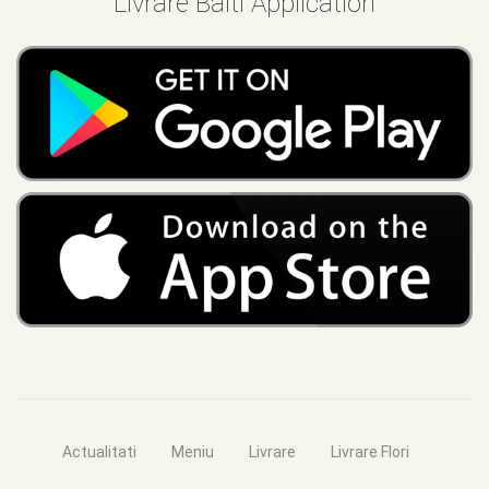
Livrare Balti Application
Actualitati
Meniu
Livrare
Livrare Flori