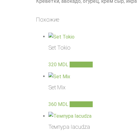
Креветки, авокадо, огурец, крем сыр, икра
Похожие
Set Tokio
320
MDL
В корзину
Set Mix
360
MDL
В корзину
Темпура Iacudza