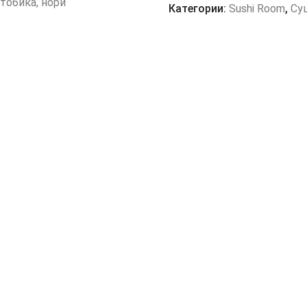
Креветка
 тобика, нори
Категории:
Sushi Room
,
Су