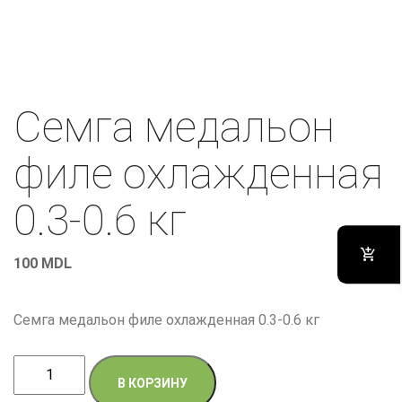
Семга медальон
филе охлажденная
0.3-0.6 кг
100
MDL
Семга медальон филе охлажденная 0.3-0.6 кг
Количество
В КОРЗИНУ
товара