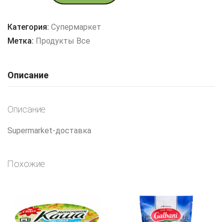
Семга
медальон
Категория:
Супермаркет
филе
Метка:
Продукты Все
охлажденная
0.3-
Описание
0.6
кг
Описание
Supermarket-доставка
Похожие