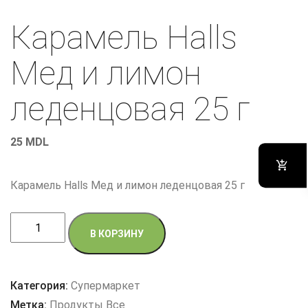
Карамель Halls
Мед и лимон
леденцовая 25 г
25
MDL
Карамель Halls Мед и лимон леденцовая 25 г
Количество
В КОРЗИНУ
товара
Карамель
Halls
Категория:
Супермаркет
Мед
Метка:
Продукты Все