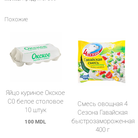
и
лимон
Похожие
леденцовая
25
г
Яйцо куриное Окское
С0 белое столовое
Смесь овощная 4
10 штук
Cезона Гавайская
быстрозамороженная
100
MDL
400 г