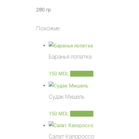
280 гр
Похожие
Баранья лопатка
150
MDL
В корзину
Судак Мишель
150
MDL
В корзину
Салат Калороссо