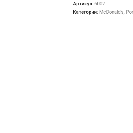
с
Артикул:
6002
ветчиной
Категории:
McDonald's
,
Po