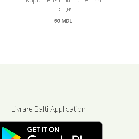
Картофель фри — средняя
порция
50
MDL
Livrare Balti Application