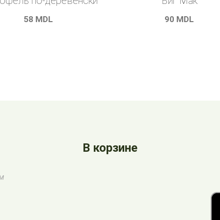
офель по-деревенски
Биг Мак
58
MDL
90
MDL
В корзине
ом