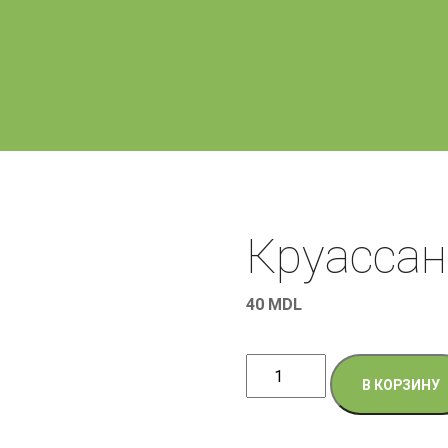
Круассан
40
MDL
Количество
В КОРЗИНУ
товара
Круассан