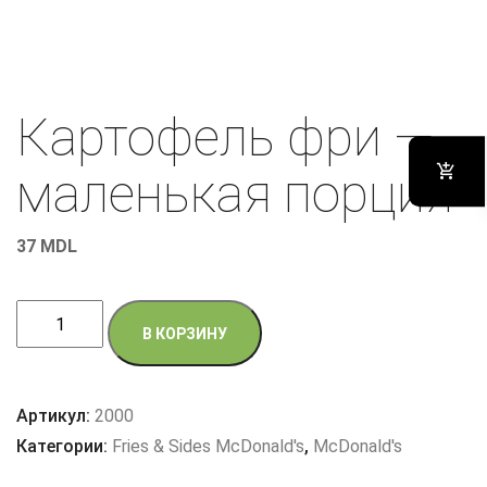
Картофель фри —
маленькая порция
37
MDL
Количество
В КОРЗИНУ
товара
Картофель
фри
Артикул:
2000
-
Категории:
Fries & Sides McDonald's
,
McDonald's
маленькая