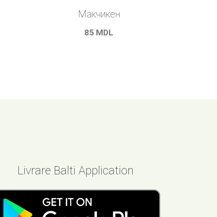
Макчикен
85
MDL
Livrare Balti Application