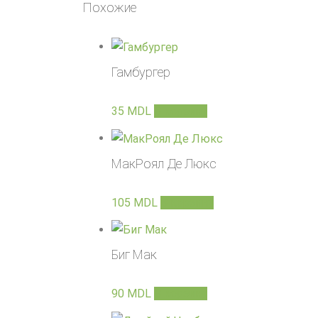
Похожие
Гамбургер
35
MDL
В корзину
МакРоял Де Люкс
105
MDL
В корзину
Биг Мак
90
MDL
В корзину