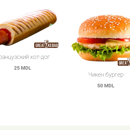
ранцузский хот-дог
25
MDL
Чикен бургер
50
MDL