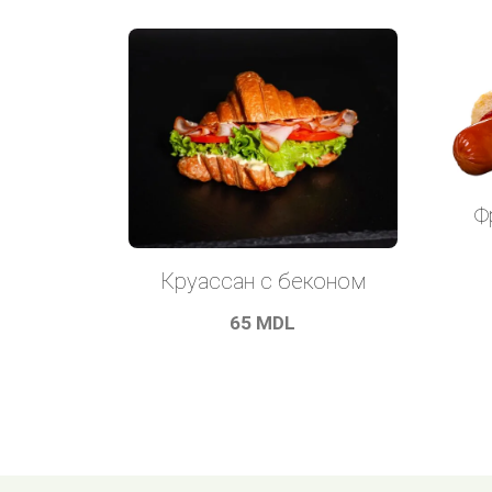
Ф
Круассан с беконом
65
MDL