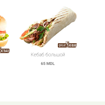
Кебаб большой
65
MDL