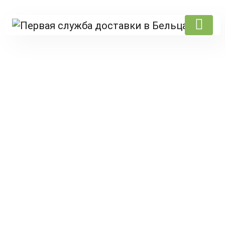
Products
Главная
/
Great Kebab
/ Кебаб +кола