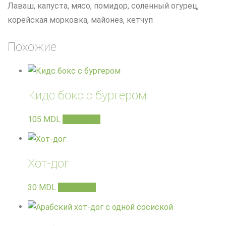
Лаваш, капуста, мясо, помидор, соленный огурец,
корейская морковка, майонез, кетчуп
Похожие
Кидс бокс с бургером
105
MDL
В корзину
Хот-дог
30
MDL
В корзину