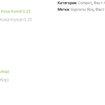
Категории:
Compot
,
Фаст-
Метки:
Бургегы Все
,
Фаст
 Кока-Колой 0.,25
ыбор)