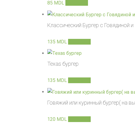
85
MDL
В корзину
Классический Бургер с Говядиной и
135
MDL
В корзину
Texas бургер
135
MDL
В корзину
Говяжий или куринный бургер( на в
120
MDL
В корзину