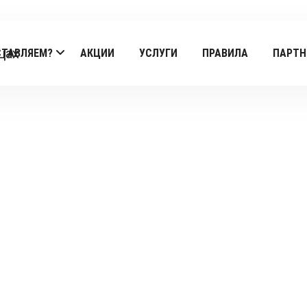
СТАВЛЯЕМ?
АКЦИИ
УСЛУГИ
ПРАВИЛА
ПАРТН
Products
Главная
/
Compot
/
фаст-фуд
/ Cheesburger