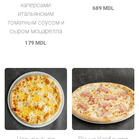
каперсами
689
MDL
итальянским
томатным соусом и
сыром моцарелла
179
MDL