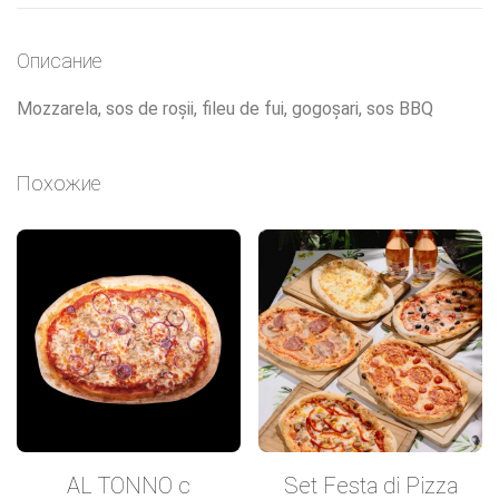
Описание
Mozzarela, sos de roșii, fileu de fui, gogoșari, sos BBQ
Похожие
AL TONNO с
Set Festa di Pizza