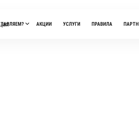
СТАВЛЯЕМ?
АКЦИИ
УСЛУГИ
ПРАВИЛА
ПАРТН
Products
Главная
/
Amoresushi
/ Калифорния краб