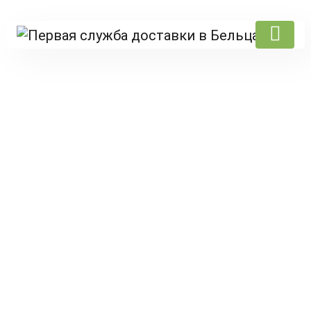
Products
Главная
/
Aerodesign
/
женское
/ Подарочное сердце