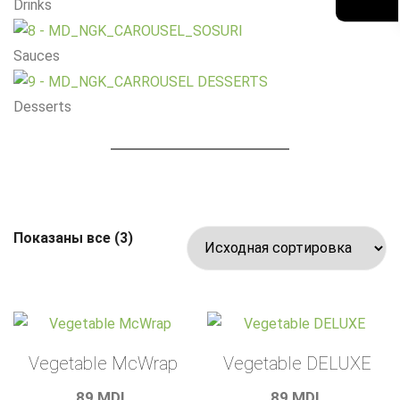
Drinks
Sauces
Desserts
Показаны все (3)
Vegetable McWrap
Vegetable DELUXE
89
MDL
89
MDL