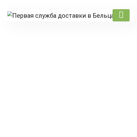
Products
Главная
/
Zen
/
zen sushi
/ Cheese Roll