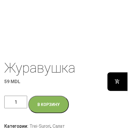
Журавушка
59
MDL
Количество
В КОРЗИНУ
товара
Журавушка
Категории:
Trei-Surori
,
Салат