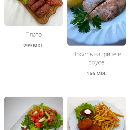
Плато
299
MDL
Лосось на гриле в
соусе
156
MDL